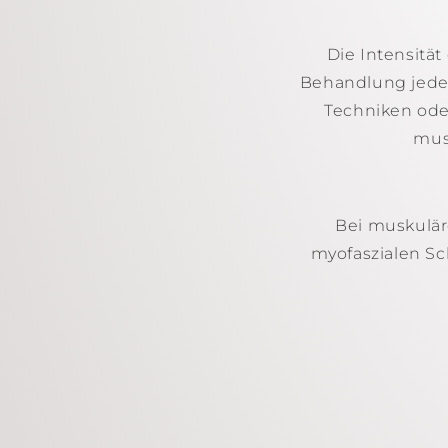
Die Intensitä
Behandlung jeder
Techniken ode
mus
Bei muskulä
myofaszialen S