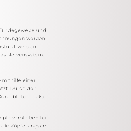
im Bindegewebe und
spannungen werden
rstützt werden.
 das Nervensystem.
e
mithilfe einer
etzt. Durch den
Durchblutung lokal
öpfe verbleiben für
er die Köpfe langsam