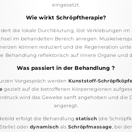
eingesetzt.
Wie wirkt Schröpftherapie?
rdert die lokale Durchblutung, löst Verklebungen 
chsel im behandelten Bereich anregen. Muskelver
merzen können reduziert und die Regeneration unte
die Behandlung reflektorisch auf innere Organe und
Was passiert in der Behandlung ?
urzen Vorgespräch werden
Kunststoff-Schröpfköpf
e
gezielt auf die betroffenen Körperregionen aufges
terdruck wird das Gewebe sanft angehoben und die 
angeregt.
ebild erfolgt die Behandlung
statisch
(die Schröpfk
 Stelle) oder
dynamisch
als
Schröpfmassage
, bei d