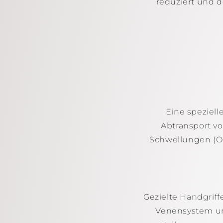
reduziert und d
Eine speziell
Abtransport vo
Schwellungen (Ö
Gezielte Handgriff
Venensystem un