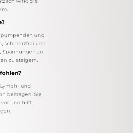
zlich wirkt die
em.
e?
n, pumpenden und
, schmerzfrei und
es, Spannungen zu
en zu steigern.
fohlen?
n Lymph- und
n beitragen. Sie
or und hilft,
ngen.