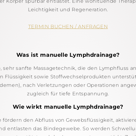
er Körper spürbar entlastet. Eine wohltuende Thera
Leichtigkeit und Regeneration.
TERMIN BUCHEN / ANFRAGEN
Was ist manuelle Lymphdrainage?
e, sehr sanfte Massagetechnik, die den Lymphfluss 
n Flüssigkeit sowie Stoffwechselprodukten unterstütz
demen), nach Verletzungen oder Operationen angew
zugleich für tiefe Entspannung.
Wie wirkt manuelle Lymphdrainage?
e fördern den Abfluss von Gewebsflüssigkeit, aktivi
d entlasten das Bindegewebe. So werden Schwellun