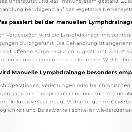
se unterstützt und das Immunsystem gestärkt. Zusät
handlung beruhigend auf das vegetative Nervensyst
as passiert bei der manuellen Lymphdrainag
en Vorgespräch wird die Lymphdrainage mit sanfte
ungen durchgeführt. Die Behandlung ist angenehm
die betroffenen Körperregionen abgestimmt. Ziel ist 
ungen zu reduzieren und das allgemeine Wohlbefind
ird Manuelle Lymphdrainage besonders emp
ach Operationen, Verletzungen oder bei chronische
en kann die Therapie entscheidend zur Regeneratio
den Heilungsverlauf, beugt Verhärtungen im Gewebe v
glichkeit und Belastbarkeit schneller wiederzuerla