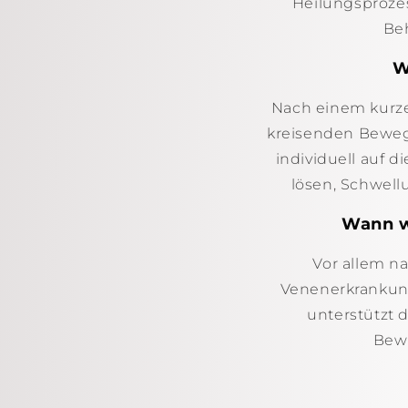
Heilungsprozes
Be
W
Nach einem kurz
kreisenden Beweg
individuell auf 
lösen, Schwell
Wann w
Vor allem n
Venenerkrankung
unterstützt 
Bewe