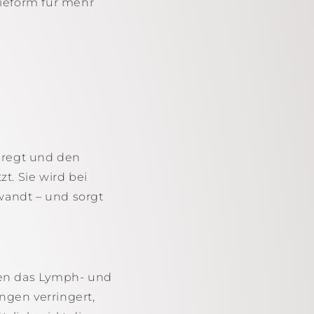
pieform für mehr
anregt und den
t. Sie wird bei
andt – und sorgt
eren das Lymph- und
gen verringert,